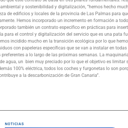
ambiental y sostenibilidad y digitalización, “hemos hecho much
eza de edificios y locales de la provincia de Las Palmas para qu
tamente. Hemos incorporado un incremento en formación a todo 
orporado también un contrato específico en prácticas para insert
ía para el control y digitalización del servicio que es una pata f
emos incidido mucho en la transición ecológica por lo que hem
siduos con papeleras específicas que se van a instalar en todas 
 preferentes a lo largo de las próximas semanas. La maquinaria
e agua, un bien muy preciado por lo que el objetivo es limitar
además 100% eléctrica, todos los coches y furgonetas lo son po
contribuye a la descarbonización de Gran Canaria”.
NOTICIAS