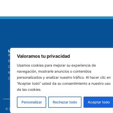
MENÚ
SERVICIOS
INICIO
OBRAS/MANTENI
Valoramos tu privacidad
EMPRESA
LIMPIEZA
Usamos cookies para mejorar su experiencia de
CERTIFICACIONES
JARDINERÍA
navegación, mostrarle anuncios o contenidos
NOTICIAS
ENERGÍA
personalizados y analizar nuestro tráfico. Al hacer clic en
CONTACTO
GESTIÓN DE RES
“Aceptar todo” usted da su consentimiento a nuestro uso
ATENCIÓN SOCIO
de las cookies.
Personalizar
Rechazar todo
Aceptar todo
© 2026 Capross - Todos los derechos reservados