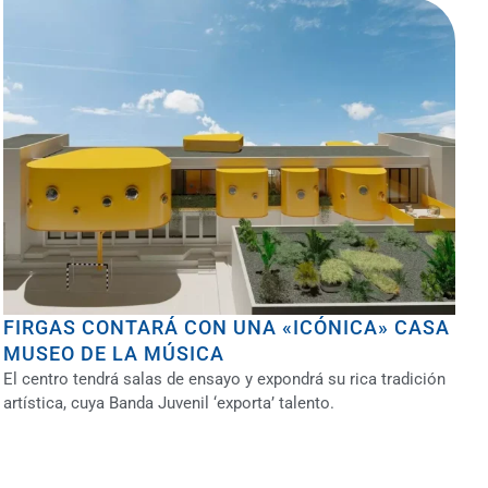
FIRGAS CONTARÁ CON UNA «ICÓNICA» CASA
MUSEO DE LA MÚSICA
El centro tendrá salas de ensayo y expondrá su rica tradición
artística, cuya Banda Juvenil ‘exporta’ talento.