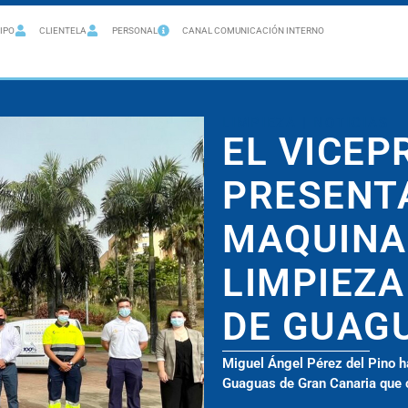
IPO
CLIENTELA
PERSONAL
CANAL COMUNICACIÓN INTERNO
LIMPIEZA
|
NOTICIAS
EL VICEP
PRESENT
MAQUINAR
LIMPIEZA
DE GUAG
Miguel Ángel Pérez del Pino h
Guaguas de Gran Canaria que c