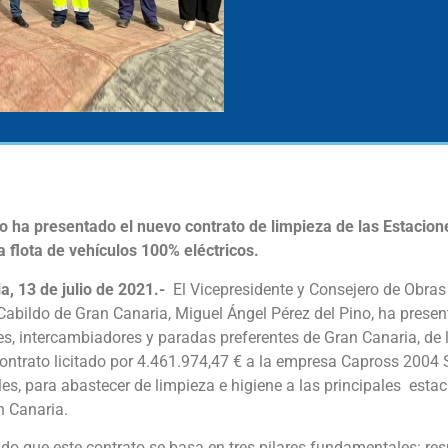
o ha presentado el nuevo contrato de limpieza de las Estacio
 flota de vehículos 100% eléctricos.
, 13 de julio de 2021.-
El Vicepresidente y Consejero de Obras 
Cabildo de Gran Canaria, Miguel Ángel Pérez del Pino, ha presen
es, intercambiadores y paradas preferentes de Gran Canaria, de 
contrato licitado por 4.461.974,47 € a la empresa Capross 2004
les, para abastecer de limpieza e higiene a las principales esta
n Canaria.
ado que este contrato se basa en tres pilares fundamentales: res