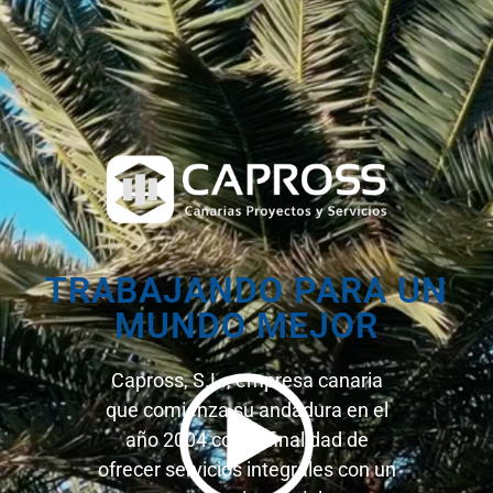
TRABAJANDO PARA UN
MUNDO MEJOR
Capross, S.L., empresa canaria
que comienza su andadura en el
año 2004 con la finalidad de
ofrecer servicios integrales con un