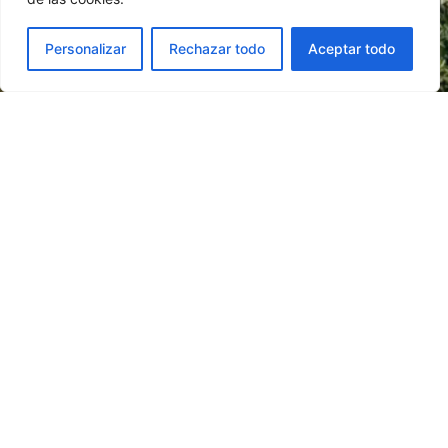
Personalizar
Rechazar todo
Aceptar todo
MENÚ
SERVICIOS
DOCUMENTOS
LEGALES
INICIO
OBRAS/MANTENIMIENTO
CÓDIGO
POLÍTICA DE
ÉTICO
PRIVACIDAD
EMPRESA
LIMPIEZA
DECLARACIÓN
AVISO
CERTIFICACIONES
JARDINERÍA
DE IGUALDAD
LEGAL
NOTICIAS
ENERGÍA
RESPONSABILIDAD
POLÍTICA DE
CONTACTO
GESTIÓN DE
SOCIAL
COOKIES
RESIDUOS
CORPORATIVA
ATENCIÓN