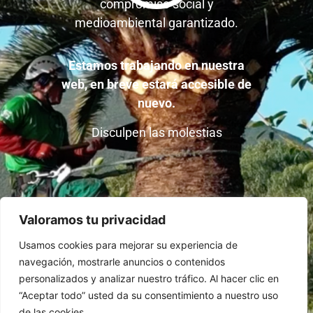
compromiso social y
medioambiental garantizado.
Estamos trabajando en nuestra
web, en breve estará accesible de
nuevo.
Disculpen las molestias
Valoramos tu privacidad
Usamos cookies para mejorar su experiencia de
navegación, mostrarle anuncios o contenidos
personalizados y analizar nuestro tráfico. Al hacer clic en
“Aceptar todo” usted da su consentimiento a nuestro uso
de las cookies.