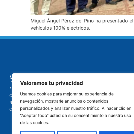
Miguel Ángel Pérez del Pino ha presentado e
vehículos 100% eléctricos.
MENÚ
SERVICIOS
INICIO
OBRAS/MANTENI
Valoramos tu privacidad
EMPRESA
LIMPIEZA
Usamos cookies para mejorar su experiencia de
CERTIFICACIONES
JARDINERÍA
navegación, mostrarle anuncios o contenidos
NOTICIAS
ENERGÍA
personalizados y analizar nuestro tráfico. Al hacer clic en
CONTACTO
GESTIÓN DE RES
“Aceptar todo” usted da su consentimiento a nuestro uso
ATENCIÓN SOCIO
de las cookies.